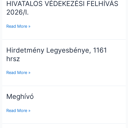
HIVATALOS VÉDEKEZÉSI FELHÍVÁS
HIVATALOS
VÉDEKEZÉSI
2026/I.
FELHÍVÁS
2026/I.
Read More »
Hirdetmény Legyesbénye, 1161
Hirdetmény
Legyesbénye,
hrsz
1161
hrsz
Read More »
Meghívó
Meghívó
Read More »