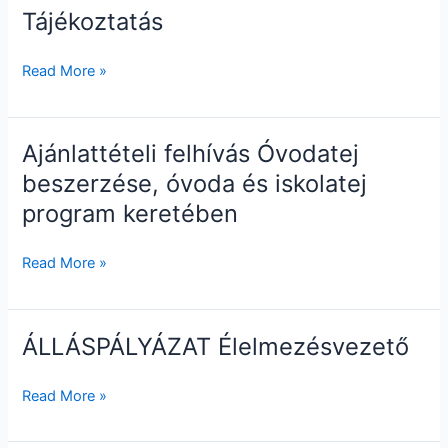
Tájékoztatás
Tájékoztatás
Read More »
Ajánlattételi felhívás Óvodatej
Ajánlattételi
felhívás
beszerzése, óvoda és iskolatej
Óvodatej
program keretében
beszerzése,
óvoda
Read More »
és
iskolatej
program
ÁLLÁSPÁLYÁZAT Élelmezésvezető
keretében
ÁLLÁSPÁLYÁZAT
Élelmezésvezető
Read More »