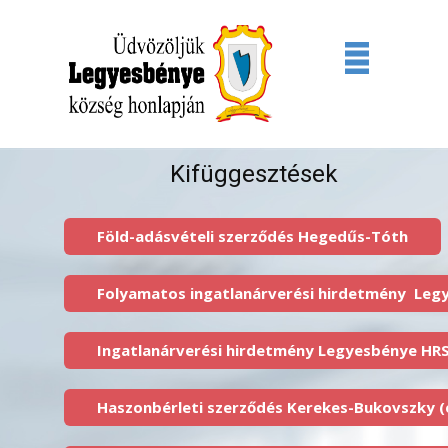
Kifüggesztések
Föld-adásvételi szerződés Hegedűs-Tóth
Folyamatos ingatlanárverési hirdetmény Leg
Ingatlanárverési hirdetmény Legyesbénye HRSZ
Haszonbérleti szerződés Kerekes-Bukovszky (e