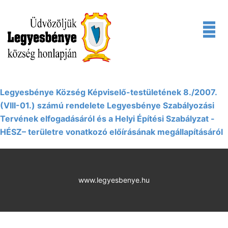
Legyesbénye Község Képviselő-testületének 8./2007.
(VIII-01.) számú rendelete Legyesbénye Szabályozási
Tervének elfogadásáról és a Helyi Építési Szabályzat -
HÉSZ– területre vonatkozó előírásának megállapításáról
www.legyesbenye.hu