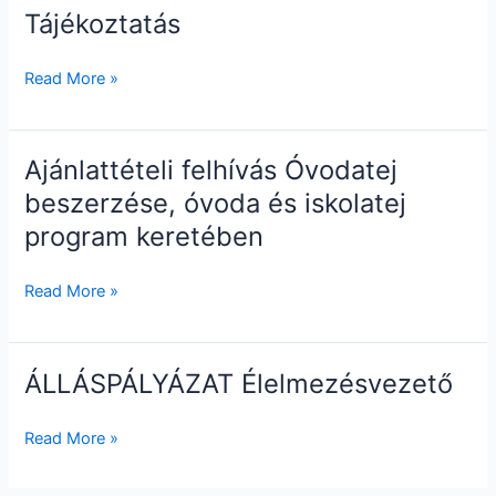
Tájékoztatás
Tájékoztatás
Read More »
Ajánlattételi felhívás Óvodatej
Ajánlattételi
felhívás
beszerzése, óvoda és iskolatej
Óvodatej
program keretében
beszerzése,
óvoda
Read More »
és
iskolatej
program
ÁLLÁSPÁLYÁZAT Élelmezésvezető
keretében
ÁLLÁSPÁLYÁZAT
Élelmezésvezető
Read More »