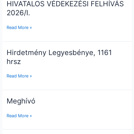
HIVATALOS VÉDEKEZÉSI FELHÍVÁS
HIVATALOS
VÉDEKEZÉSI
2026/I.
FELHÍVÁS
2026/I.
Read More »
Hirdetmény Legyesbénye, 1161
Hirdetmény
Legyesbénye,
hrsz
1161
hrsz
Read More »
Meghívó
Meghívó
Read More »