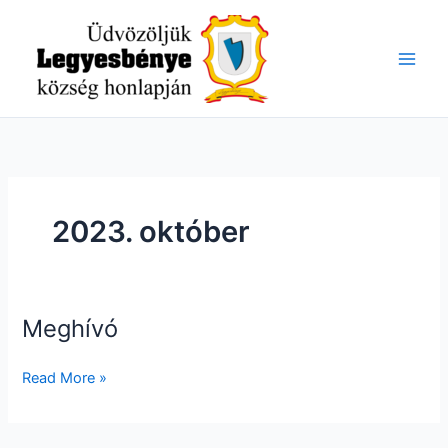
Skip
to
content
2023. október
Meghívó
Meghívó
Read More »