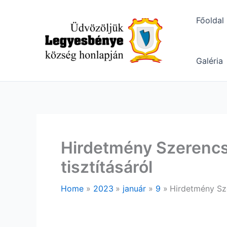
Skip
to
Főoldal
content
Galéria
Hirdetmény Szerencs
tisztításáról
Home
2023
január
9
Hirdetmény Sze