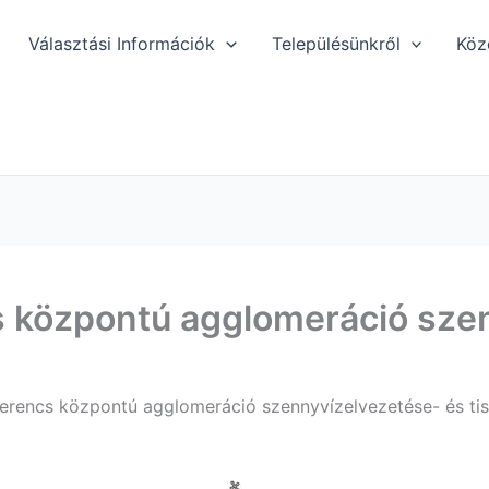
Választási Információk
Településünkről
Köz
 központú agglomeráció szen
rencs központú agglomeráció szennyvízelvezetése- és tisz