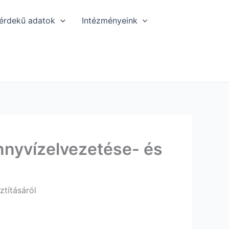
érdekű adatok
Intézményeink
nyvízelvezetése- és
tításáról